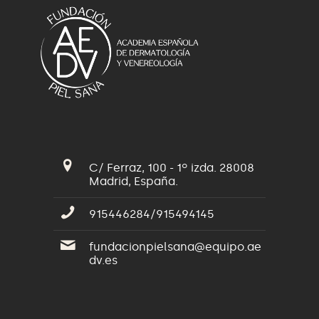
C/ Ferraz, 100 - 1º izda. 28008
Madrid, España.
915446284/915494145
fundacionpielsana@equipo.ae
dv.es