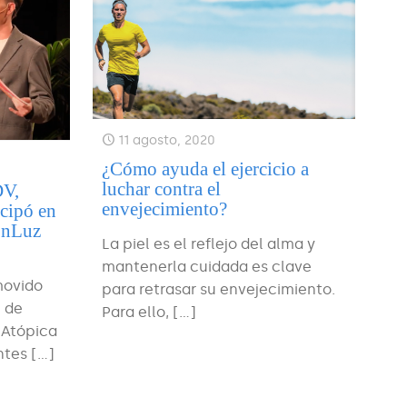
11 agosto, 2020
¿Cómo ayuda el ejercicio a
luchar contra el
DV,
envejecimiento?
icipó en
conLuz
La piel es el reflejo del alma y
mantenerla cuidada es clave
movido
para retrasar su envejecimiento.
n de
Para ello,
[…]
 Atópica
ntes
[…]