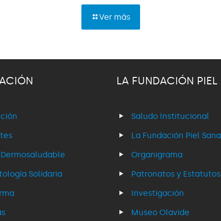
Ver más
ACIÓN
LA FUNDACIÓN PIEL
ción
Saludo Institucional
tes
La Fundación Piel Sana
 Dermosaludable
Organigrama
ología Solidaria
Patronatos y Estatutos
erma
Investigación
as
Museo Olavide