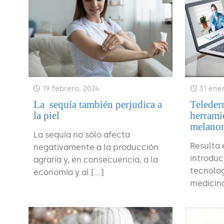
19 febrero, 2024
31 ene
La sequía también perjudica a
Teleder
la piel
herramie
melano
La sequía no sólo afecta
Resulta 
negativamente a la producción
introduc
agraria y, en consecuencia, a la
tecnolog
economía y al
[…]
medicina