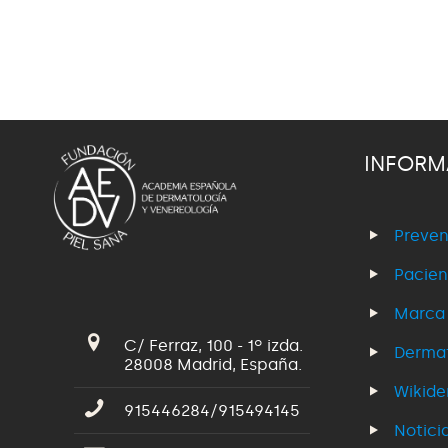
INFORM
Preven
Pacien
Marca
C/ Ferraz, 100 - 1º izda.
Dermat
28008 Madrid, España.
Wikid
915446284/915494145
Notici