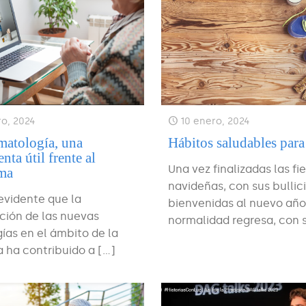
ro, 2024
10 enero, 2024
matología, una
Hábitos saludables para 
nta útil frente al
Una vez finalizadas las fi
ma
navideñas, con sus bullic
evidente que la
bienvenidas al nuevo año,
ción de las nuevas
normalidad regresa, con 
ías en el ámbito de la
 ha contribuido a
[…]