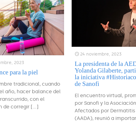
24 noviembre, 2023
iembre, 2023
La presidenta de la AE
Yolanda Gilaberte, part
ce para la piel
la iniciativa #Historia
de Sanofi
mbre tradicional, cuando
el año, hacer balance del
El encuentro virtual, pro
ranscurrido, con el
por Sanofi y la Asociació
n de corregir
[…]
Afectados por Dermatitis
(AADA), reunió a importa