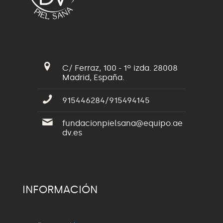
C/ Ferraz, 100 - 1º izda. 28008
Madrid, España.
915446284/915494145
fundacionpielsana@equipo.ae
dv.es
INFORMACIÓN