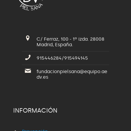
C/ Ferraz, 100 - 1º izda. 28008
Madrid, España.
915446284/915494145
fundacionpielsana@equipo.ae
dv.es
INFORMACIÓN