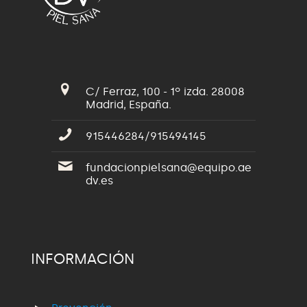
C/ Ferraz, 100 - 1º izda. 28008
Madrid, España.
915446284/915494145
fundacionpielsana@equipo.ae
dv.es
INFORMACIÓN