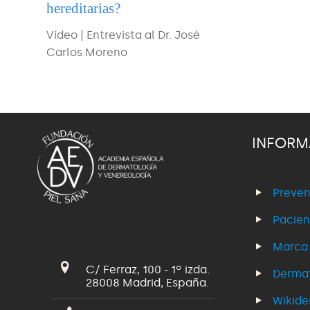
hereditarias?
Vídeo | Entrevista al Dr. José
Carlos Moreno
INFORM
Preven
Pacien
Marca
C/ Ferraz, 100 - 1º izda.
Dermat
28008 Madrid, España.
Wikid