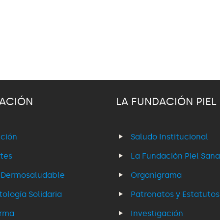
ACIÓN
LA FUNDACIÓN PIEL
ción
Saludo Institucional
tes
La Fundación Piel Sana
 Dermosaludable
Organigrama
ología Solidaria
Patronatos y Estatutos
erma
Investigación