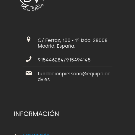
C/ Ferraz, 100 - 1º izda. 28008
Madrid, España.
915446284/915494145
fundacionpielsana@equipo.ae
dv.es
INFORMACIÓN