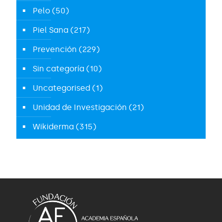
Pelo
(50)
Piel Sana
(217)
Prevención
(229)
Sin categoría
(10)
Uncategorised
(1)
Unidad de Investigación
(21)
Wikiderma
(315)