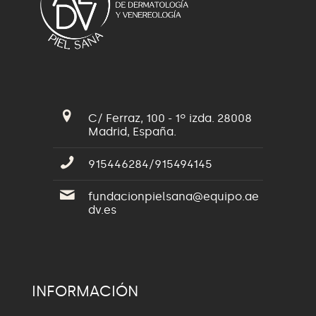
C/ Ferraz, 100 - 1º izda. 28008
Madrid, España.
915446284/915494145
fundacionpielsana@equipo.ae
dv.es
INFORMACIÓN