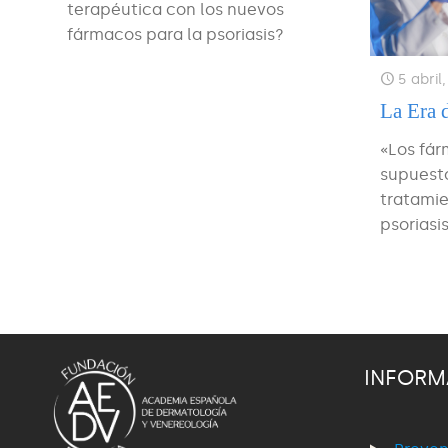
terapéutica con los nuevos
fármacos para la psoriasis?
5 abril
La Era 
«Los fár
supuesto
tratamie
psoriasi
INFORM