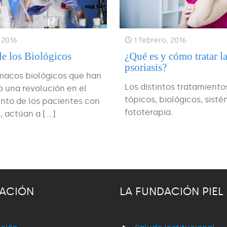
1 febrero, 2016
, 2016
¿Qué es y cómo tratar l
de los Biológicos
psoriasis?
macos biológicos que han
Los distintos tratamiento
 una revolución en el
tópicos, biológicos, sisté
nto de los pacientes con
fototerapia.
s, actúan a
[…]
ACIÓN
LA FUNDACIÓN PIEL