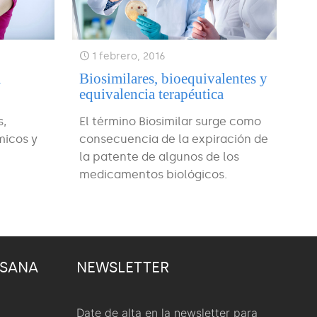
1 febrero, 2016
a
Biosimilares, bioequivalentes y
equivalencia terapéutica
s,
El término Biosimilar surge como
micos y
consecuencia de la expiración de
la patente de algunos de los
medicamentos biológicos.
 SANA
NEWSLETTER
Date de alta en la newsletter para