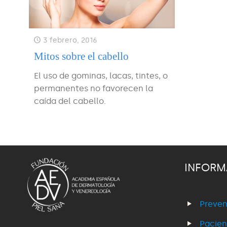
3 febrero, 2016
Mitos sobre el cabello
El uso de gominas, lacas, tintes, o
permanentes no favorecen la
caída del cabello.
INFORM
Preven
Pacien