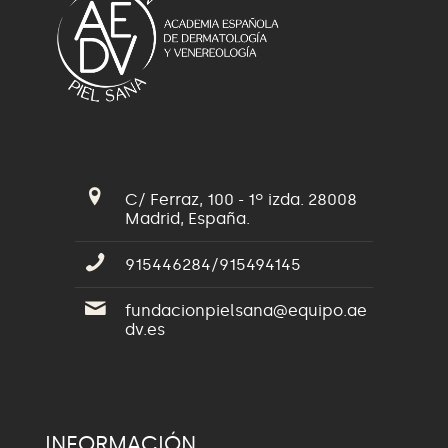
C/ Ferraz, 100 - 1º izda. 28008
Madrid, España.
915446284/915494145
fundacionpielsana@equipo.ae
dv.es
INFORMACIÓN