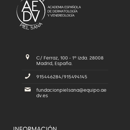
C/ Ferraz, 100 - 1º izda. 28008
Madrid, España.
915446284/915494145
fundacionpielsana@equipo.ae
dv.es
INFORMACIÓN