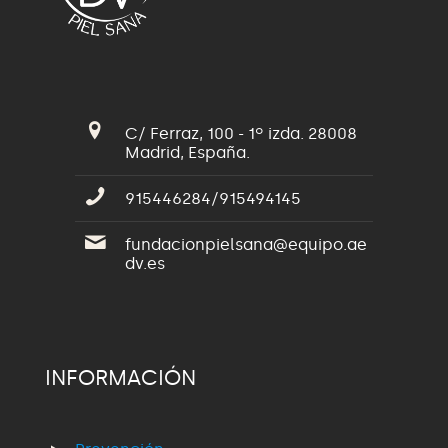
C/ Ferraz, 100 - 1º izda. 28008
Madrid, España.
915446284/915494145
fundacionpielsana@equipo.ae
dv.es
INFORMACIÓN