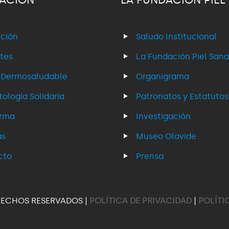
ción
Saludo Institucional
tes
La Fundación Piel Sana
 Dermosaludable
Organigrama
ología Solidaria
Patronatos y Estatutos
erma
Investigación
as
Museo Olavide
cto
Prensa
RECHOS RESERVADOS |
POLÍTICA DE PRIVACIDAD
|
POLÍTI