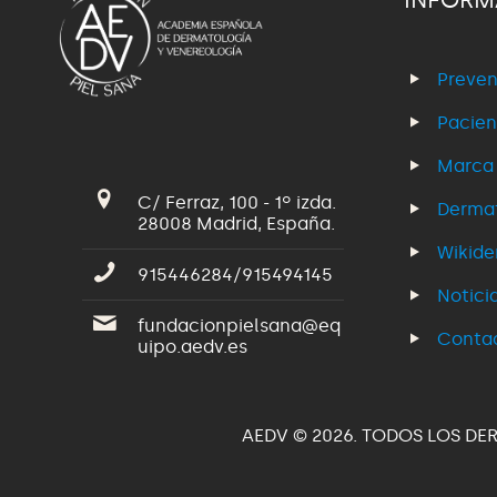
Preven
Pacien
Marca
C/ Ferraz, 100 - 1º izda.
Dermat
28008 Madrid, España.
Wikid
915446284/915494145
Notici
fundacionpielsana@eq
Conta
uipo.aedv.es
AEDV © 2026. TODOS LOS DE