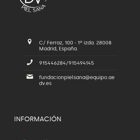
C/ Ferraz, 100 - 1º izda. 28008
Madrid, España.
915446284/915494145
fundacionpielsana@equipo.ae
dv.es
INFORMACIÓN