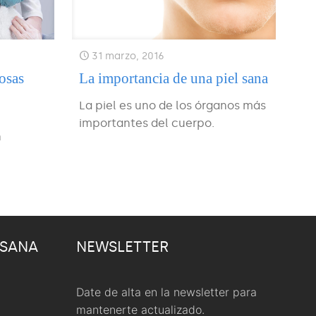
31 marzo, 2016
osas
La importancia de una piel sana
La piel es uno de los órganos más
importantes del cuerpo.
n
 SANA
NEWSLETTER
Date de alta en la newsletter para
mantenerte actualizado.