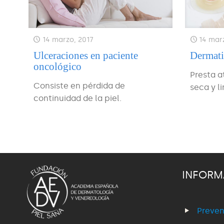
14 marzo, 2017
14 mar
Ulceraciones en paciente
Dermati
oncológico
Presta 
Consiste en pérdida de
seca y li
continuidad de la piel.
INFORM
Preven