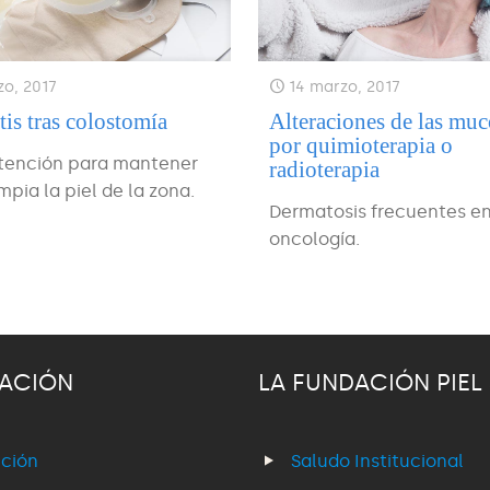
zo, 2017
14 marzo, 2017
tis tras colostomía
Alteraciones de las muc
por quimioterapia o
atención para mantener
radioterapia
mpia la piel de la zona.
Dermatosis frecuentes e
oncología.
ACIÓN
LA FUNDACIÓN PIEL
ción
Saludo Institucional