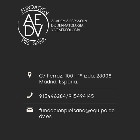
C/ Ferraz, 100 - 1º izda. 28008
Madrid, España.
915446284/915494145
fundacionpielsana@equipo.ae
dv.es