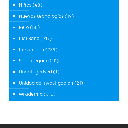
Niños
(48)
Nuevas tecnologías
(19)
Pelo
(50)
Piel Sana
(217)
Prevención
(229)
Sin categoría
(10)
Uncategorised
(1)
Unidad de Investigación
(21)
Wikiderma
(315)