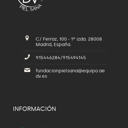
C/ Ferraz, 100 - 1º izda. 28008
Madrid, España.
915446284/915494145
fundacionpielsana@equipo.ae
dv.es
INFORMACIÓN