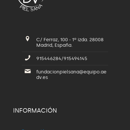
C/ Ferraz, 100 - 1º izda. 28008
Madrid, España.
915446284/915494145
fundacionpielsana@equipo.ae
dv.es
INFORMACIÓN