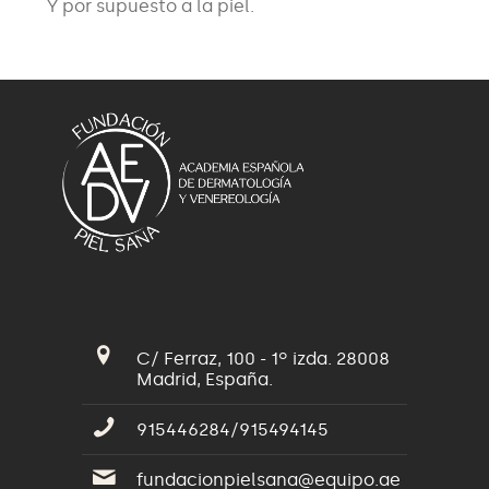
Y por supuesto a la piel.
C/ Ferraz, 100 - 1º izda. 28008
Madrid, España.
915446284/915494145
fundacionpielsana@equipo.ae