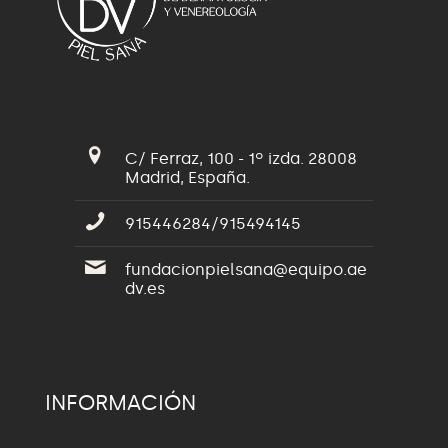
C/ Ferraz, 100 - 1º izda. 28008
Madrid, España.
915446284/915494145
fundacionpielsana@equipo.ae
dv.es
INFORMACIÓN