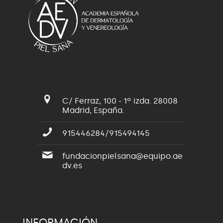
C/ Ferraz, 100 - 1º izda. 28008
Madrid, España.
915446284/915494145
fundacionpielsana@equipo.ae
dv.es
INFORMACIÓN