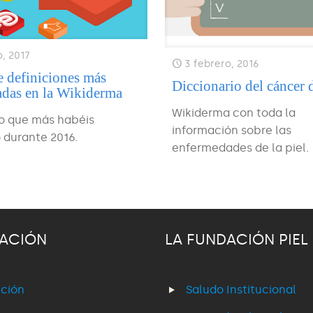
o, 2017
3 febrero, 2016
te definiciones más
Diccionario del cáncer d
adas en la Wikiderma
Wikiderma con toda la
lo que más habéis
información sobre las
 durante 2016.
enfermedades de la piel.
ACIÓN
LA FUNDACIÓN PIEL
ción
Saludo Institucional