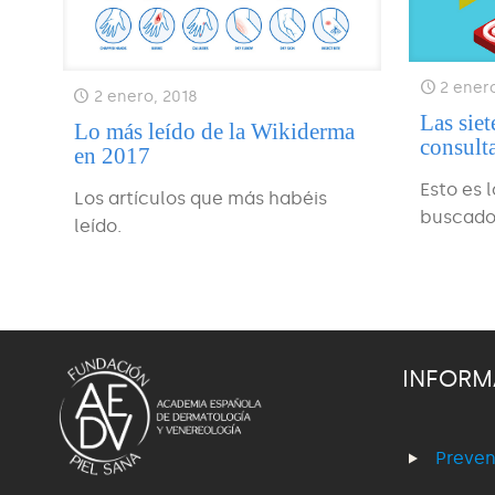
2 ener
2 enero, 2018
Las sie
Lo más leído de la Wikiderma
consult
en 2017
Esto es 
Los artículos que más habéis
buscado
leído.
INFORM
Preven