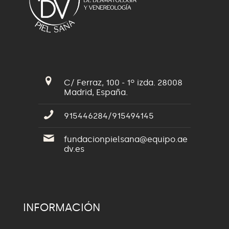
C/ Ferraz, 100 - 1º izda. 28008
Madrid, España.
915446284/915494145
fundacionpielsana@equipo.ae
dv.es
INFORMACIÓN