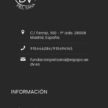
C/ Ferraz, 100 - 1º izda. 28008
Madrid, España.
915446284/915494145
fundacionpielsana@equipo.ae
dv.es
INFORMACIÓN