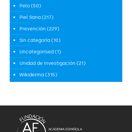
Pelo
(50)
Piel Sana
(217)
Prevención
(229)
Sin categoría
(10)
Uncategorised
(1)
Unidad de Investigación
(21)
Wikiderma
(315)