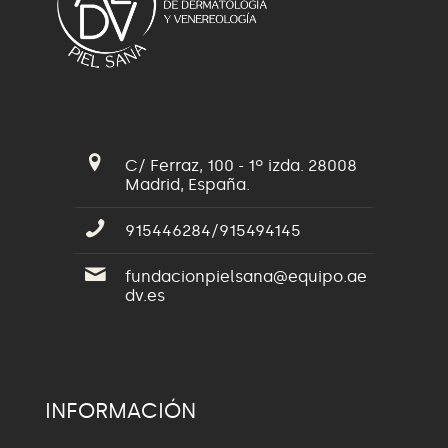
C/ Ferraz, 100 - 1º izda. 28008
Madrid, España.
915446284/915494145
fundacionpielsana@equipo.ae
dv.es
INFORMACIÓN