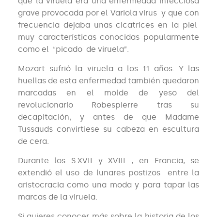
que la viruela era una enfermedad infecciosa
grave provocada por el Variola virus y que con
frecuencia dejaba unas cicatrices en la piel
muy características conocidas popularmente
como el “picado de viruela”.
Mozart sufrió la viruela a los 11 años. Y las
huellas de esta enfermedad también quedaron
marcadas en el molde de yeso del
revolucionario Robespierre tras su
decapitación, y antes de que Madame
Tussauds convirtiese su cabeza en escultura
de cera.
Durante los S.XVII y XVIII , en Francia, se
extendió el uso de lunares postizos entre la
aristocracia como una moda y para tapar las
marcas de la viruela.
Si quieres conocer más sobre la historia de los