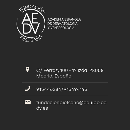
C/ Ferraz, 100 - 1º izda. 28008
Madrid, España.
915446284/915494145
fundacionpielsana@equipo.ae
dv.es