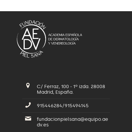
C/ Ferraz, 100 - 1º izda. 28008
Madrid, España.
915446284/915494145
fundacionpielsana@equipo.ae
dv.es