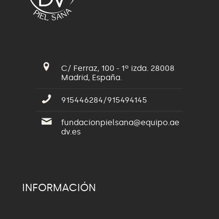
C/ Ferraz, 100 - 1º izda. 28008
Madrid, España.
915446284/915494145
fundacionpielsana@equipo.ae
dv.es
INFORMACIÓN