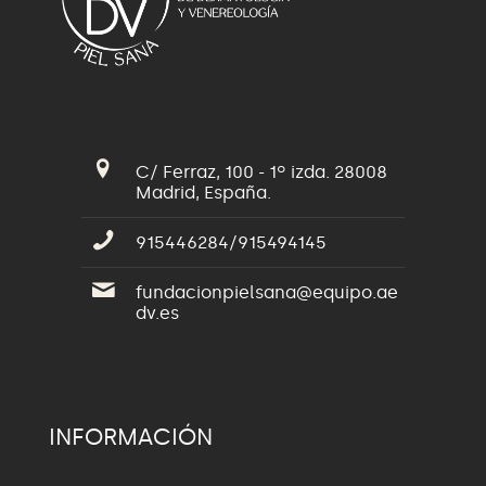
C/ Ferraz, 100 - 1º izda. 28008
Madrid, España.
915446284/915494145
fundacionpielsana@equipo.ae
dv.es
INFORMACIÓN