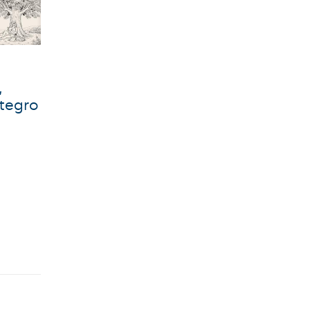
,
ntegro