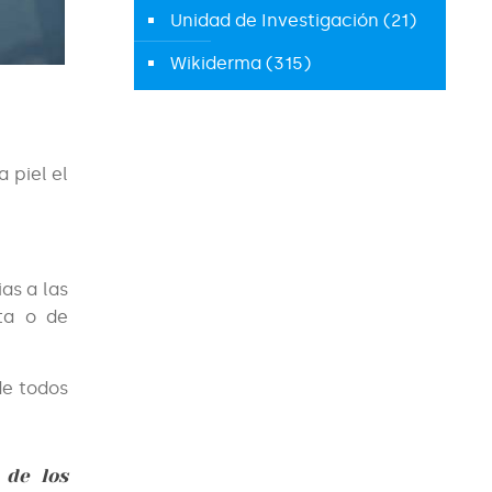
Unidad de Investigación
(21)
Wikiderma
(315)
a piel el
as a las
ta o de
de todos
 de los