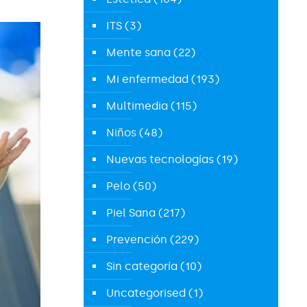
ITS
(3)
Mente sana
(22)
Mi enfermedad
(193)
Multimedia
(115)
Niños
(48)
Nuevas tecnologías
(19)
Pelo
(50)
Piel Sana
(217)
Prevención
(229)
Sin categoría
(10)
Uncategorised
(1)