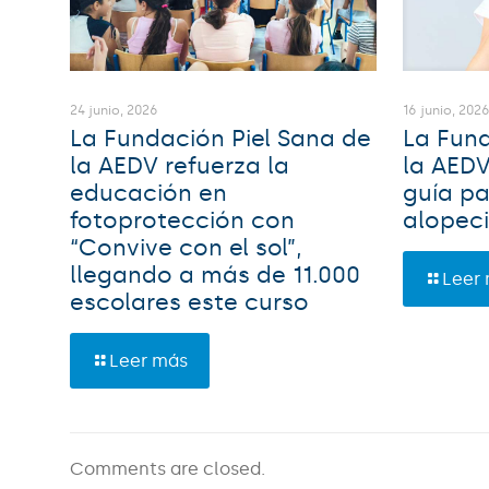
16 junio, 202
24 junio, 2026
La Fund
La Fundación Piel Sana de
la AED
la AEDV refuerza la
guía pa
educación en
alopec
fotoprotección con
“Convive con el sol”,
llegando a más de 11.000
Leer
escolares este curso
Leer más
Comments are closed.