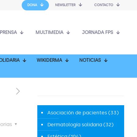
DONA
NEWSLETTER
CONTACTO
PRENSA
MULTIMEDIA
JORNADA FPS
OLIDARIA
WIKIDERMA
NOTICIAS
Asociación de pacientes
(33)
orias
Dermatología solidaria
(32)
Estética
(104)