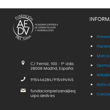
INFORM
Preven
Pacien
Marca
C/ Ferraz, 100 - 1º izda.
Dermat
28008 Madrid, España.
Wikid
915446284/915494145
Notici
fundacionpielsana@eq
Conta
uipo.aedv.es