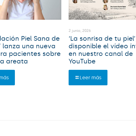
6
2 junio, 2026
ación Piel Sana de
‘La sonrisa de tu piel’
V lanza una nueva
disponible el vídeo í
ra pacientes sobre
en nuestro canal de
ia areata
YouTube
 más
Leer más