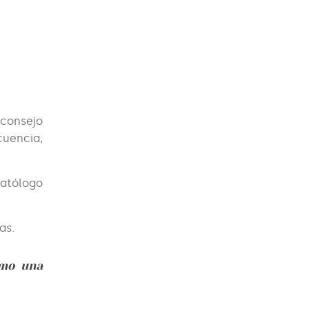
 consejo
cuencia,
matólogo
as.
omo una