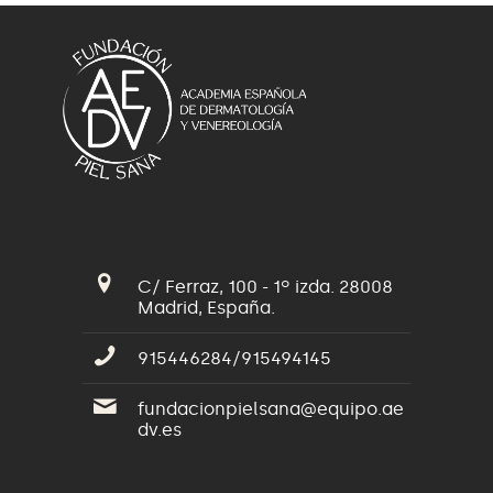
C/ Ferraz, 100 - 1º izda. 28008
Madrid, España.
915446284/915494145
fundacionpielsana@equipo.ae
dv.es