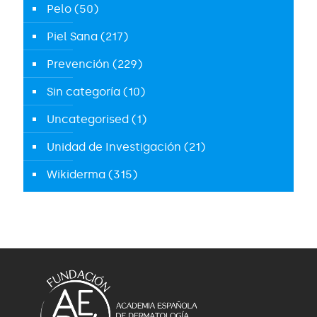
Pelo
(50)
Piel Sana
(217)
Prevención
(229)
Sin categoría
(10)
Uncategorised
(1)
Unidad de Investigación
(21)
Wikiderma
(315)