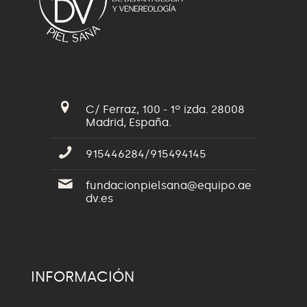
C/ Ferraz, 100 - 1º izda. 28008
Madrid, España.
915446284/915494145
fundacionpielsana@equipo.ae
dv.es
INFORMACIÓN