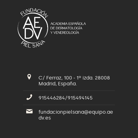
C/ Ferraz, 100 - 1º izda. 28008
Madrid, España.
915446284/915494145
fundacionpielsana@equipo.ae
dv.es