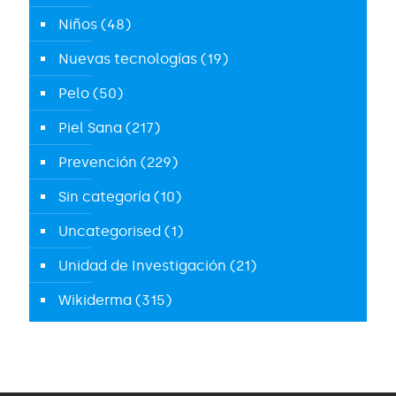
Niños
(48)
Nuevas tecnologías
(19)
Pelo
(50)
Piel Sana
(217)
Prevención
(229)
Sin categoría
(10)
Uncategorised
(1)
Unidad de Investigación
(21)
Wikiderma
(315)