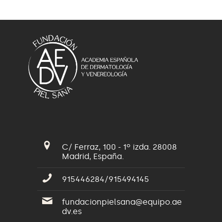
C/ Ferraz, 100 - 1º izda. 28008
Madrid, España.
915446284/915494145
fundacionpielsana@equipo.ae
dv.es