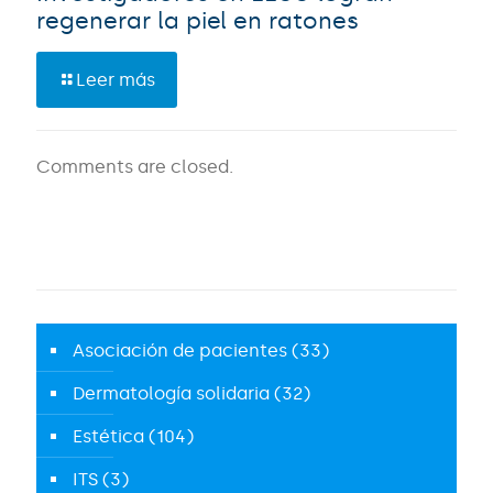
regenerar la piel en ratones
Leer más
Comments are closed.
Asociación de pacientes
(33)
Dermatología solidaria
(32)
Estética
(104)
ITS
(3)