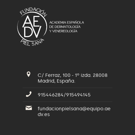
C/ Ferraz, 100 - 1º izda. 28008
Madrid, España.
915446284/915494145
fundacionpielsana@equipo.ae
dv.es