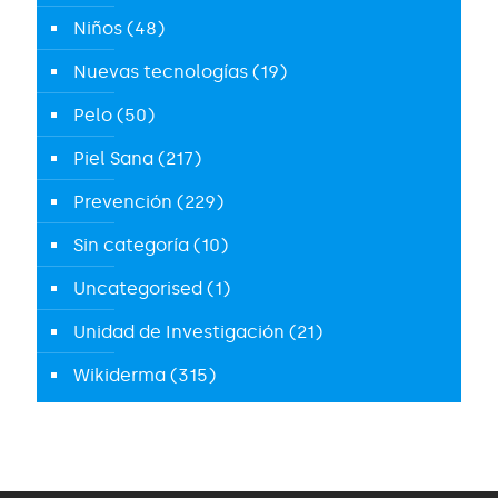
Niños
(48)
Nuevas tecnologías
(19)
Pelo
(50)
Piel Sana
(217)
Prevención
(229)
Sin categoría
(10)
Uncategorised
(1)
Unidad de Investigación
(21)
Wikiderma
(315)