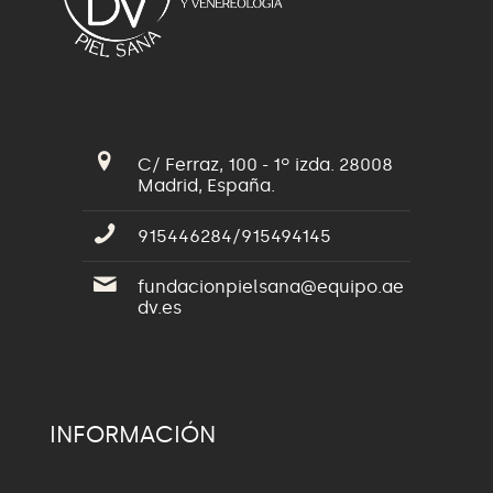
C/ Ferraz, 100 - 1º izda. 28008
Madrid, España.
915446284/915494145
fundacionpielsana@equipo.ae
dv.es
INFORMACIÓN