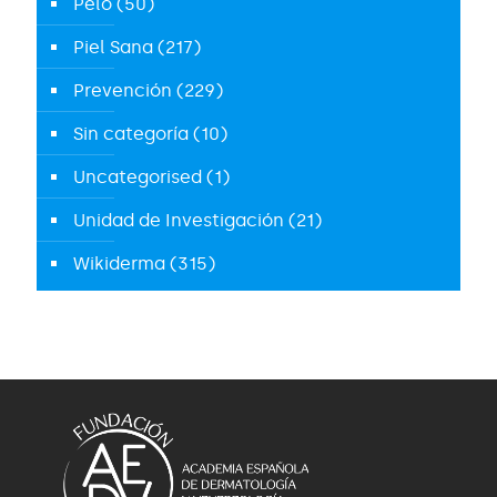
Pelo
(50)
Piel Sana
(217)
Prevención
(229)
Sin categoría
(10)
Uncategorised
(1)
Unidad de Investigación
(21)
Wikiderma
(315)