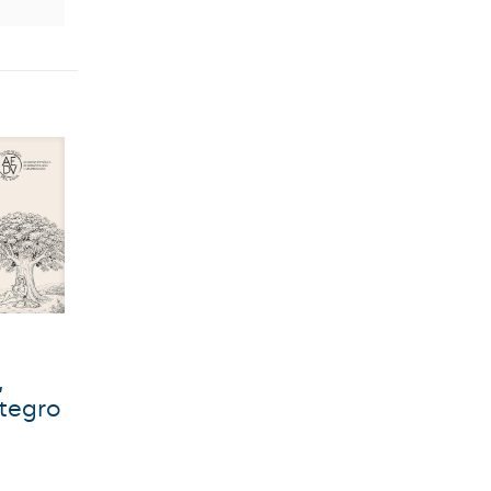
,
ntegro