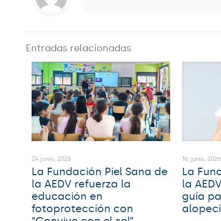
Entradas relacionadas
16 junio, 202
24 junio, 2026
La Fund
La Fundación Piel Sana de
la AED
la AEDV refuerza la
guía pa
educación en
alopec
fotoprotección con
“Convive con el sol”,