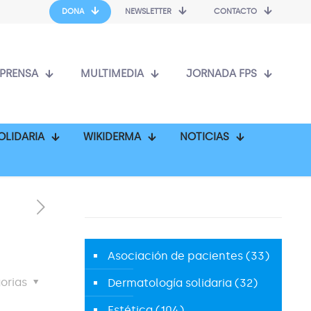
DONA
NEWSLETTER
CONTACTO
PRENSA
MULTIMEDIA
JORNADA FPS
OLIDARIA
WIKIDERMA
NOTICIAS
Asociación de pacientes
(33)
orias
Dermatología solidaria
(32)
Estética
(104)