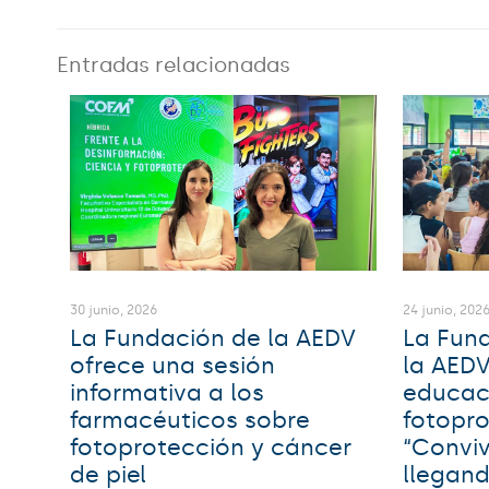
Entradas relacionadas
30 junio, 2026
24 junio, 202
La Fundación de la AEDV
La Fund
ofrece una sesión
la AEDV
informativa a los
educac
farmacéuticos sobre
fotopr
fotoprotección y cáncer
“Conviv
de piel
llegand