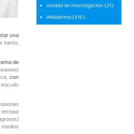
Unidad de Investigación
(21)
Wikiderma
(315)
tar una
r tanto,
stema de
resiones
ica,
con
n escudo
casiones
 retraso
agrosos)
n medios