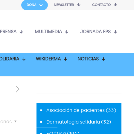
DONA
NEWSLETTER
CONTACTO
PRENSA
MULTIMEDIA
JORNADA FPS
OLIDARIA
WIKIDERMA
NOTICIAS
Asociación de pacientes
(33)
orias
Dermatología solidaria
(32)
Estética
(104)