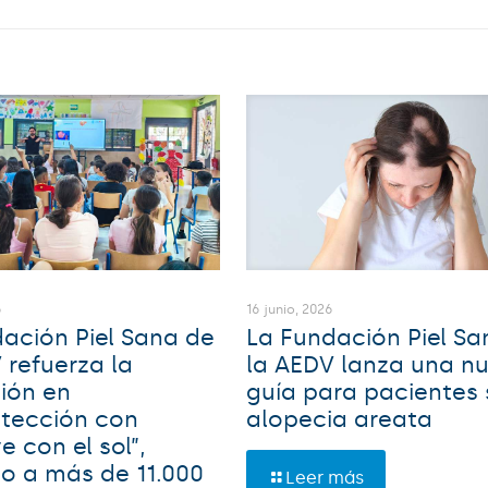
16 junio, 2026
6
La Fundación Piel Sa
ación Piel Sana de
la AEDV lanza una n
 refuerza la
guía para pacientes
ión en
alopecia areata
otección con
e con el sol”,
o a más de 11.000
Leer más