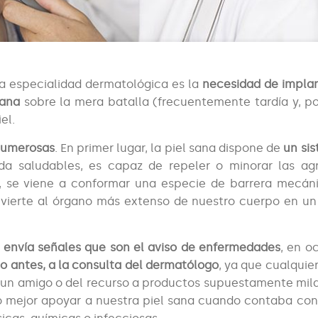
la especialidad dermatológica es la
necesidad de implan
sana
sobre la mera batalla (frecuentemente tardía y, po
el.
 numerosas
. En primer lugar, la piel sana dispone de
un si
a saludables, es capaz de repeler o minorar las ag
ca, se viene a conformar una especie de barrera mecán
nvierte al órgano más extenso de nuestro cuerpo en u
l
envía señales que son el aviso de enfermedades
, en o
to antes, a la consulta del dermatólogo
, ya que cualquier
e un amigo o del recurso a productos supuestamente mil
ido mejor apoyar a nuestra piel sana cuando contaba co