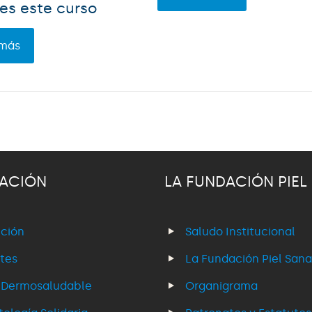
es este curso
 más
ACIÓN
LA FUNDACIÓN PIEL
ción
Saludo Institucional
tes
La Fundación Piel Sana
 Dermosaludable
Organigrama