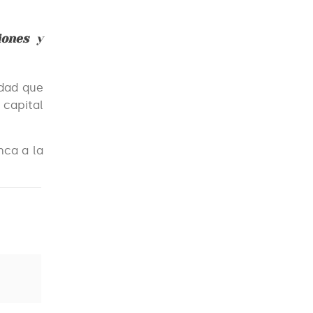
ciones
y
edad que
 capital
nca a la