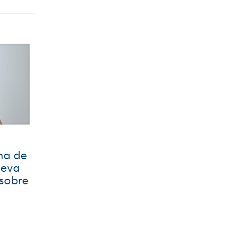
na de
ueva
 sobre