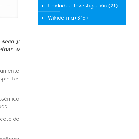
Unidad de Investigación
(21)
Wikiderma
(315)
 seco y
einar o
ctamente
aspectos
tosómica
dos.
fecto de