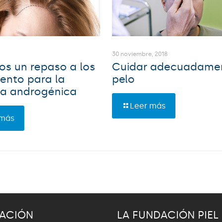
30 noviembre, 2018
s un repaso a los
Cuidar adecuadamen
ento para la
pelo
ia androgénica
Leer más
 más
ACIÓN
LA FUNDACIÓN PIEL