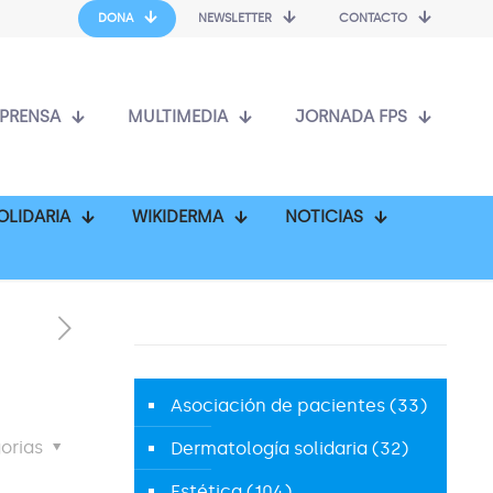
DONA
NEWSLETTER
CONTACTO
PRENSA
MULTIMEDIA
JORNADA FPS
OLIDARIA
WIKIDERMA
NOTICIAS
Asociación de pacientes
(33)
orias
Dermatología solidaria
(32)
Estética
(104)