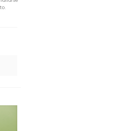
hallarse
to.