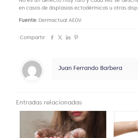
No es un defecto muy raro y cada vez se describ
en casos de displasias ectodérmicas u otras dis
Fuente:
Dermactual AEDV
Compartir
Juan Ferrando Barbera
Entradas relacionadas