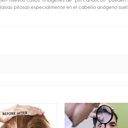
en nuevos casos. Imágenes de “pili canaliculi” pueden 
plasias pilosas especialmente en el cabello anágeno suel