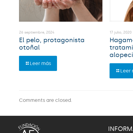
26 septiembre, 2024
17 julio, 2020
El pelo, protagonista
Hagamo
otoñal
tratami
alopec
Leer más
Leer
Comments are closed.
INFORM