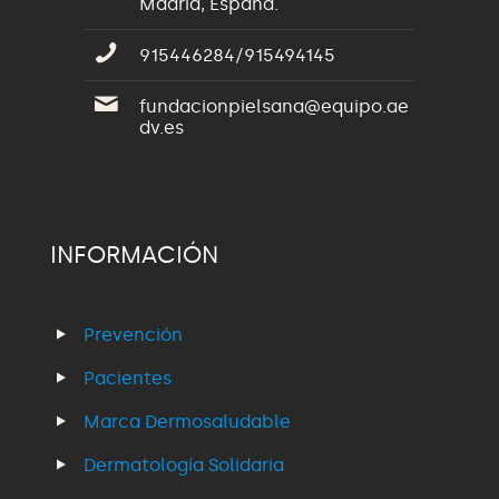
Madrid, España.
915446284/915494145
fundacionpielsana@equipo.ae
dv.es
INFORMACIÓN
Prevención
Pacientes
Marca Dermosaludable
Dermatología Solidaria