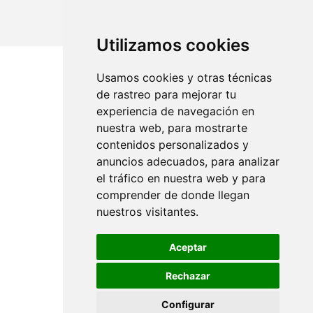
Utilizamos cookies
Usamos cookies y otras técnicas
de rastreo para mejorar tu
experiencia de navegación en
nuestra web, para mostrarte
II Jornada Fundación Piel Sana
contenidos personalizados y
Encuentros
anuncios adecuados, para analizar
Talleres
Pregunta al dermatólogo
el tráfico en nuestra web y para
Participantes
comprender de donde llegan
Patrocinadores y colaboradores
nuestros visitantes.
Redes
Aceptar
Sobre nosotros
Rechazar
aedv.fundacionpielsana.es
Configurar